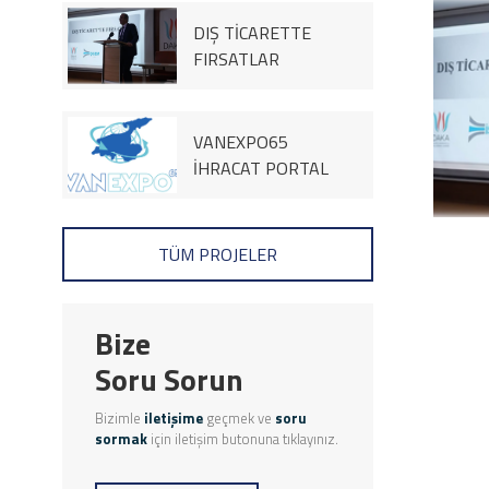
2022
DIŞ TİCARETTE
FIRSATLAR
ÇALIŞTAYI 2022
VANEXPO65
İHRACAT PORTAL
ÇALIŞMASI 2023
TÜM PROJELER
Bize
Soru Sorun
Bizimle
iletişime
geçmek ve
soru
sormak
için iletişim butonuna tıklayınız.