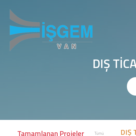
DIŞ TİC
DIŞ 
Tamamlanan Projeler
Tümü