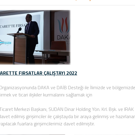
CARETTE FIRSATLAR ÇALIŞTAYI 2022
rganizasyonunda DAKA ve DAİB Desteği ile İlimizde ve bölgemizde ih
rmek ve ticari ilişkiler kurmalarını sağlamak için
icaret Merkezi Başkanı, SUDAN Dinar Holding Yön. Krl. Bşk. ve IRA
davet edilmiş girişimciler ile çalıştayda bir araya gelinmiş ve hazırlan
yapılacak fuarlara girişimcilerimiz davet edilmiştir.