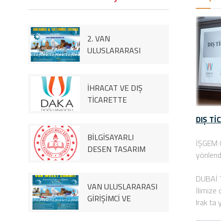
2. VAN
ULUSLARARASI
GİRİŞİMCİ &
YATIRIMCI ZİRVESİ
(VAN
İHRACAT VE DIŞ
INTERNATIONAL
TİCARETTE
ENTREPRENEUR &
FARKINDALIK
DIŞ Tİ
İNVESTOR SUMMİT)
PROJESİ 2020
BİLGİSAYARLI
İŞGEM O
DESEN TASARIM
yönlendi
PROGRAM KURSU
PROJESİ: 2022-2023
DUBAİ T
VAN ULUSLARARASI
İlimize 
GİRİŞİMCİ VE
Irak ta 
YATIRIMCI ZİRVESİ