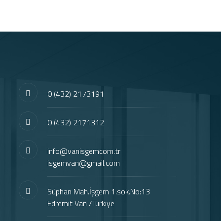
0 (432) 2173191
0 (432) 2171312
info@vanisgemcom.tr
isgemvan@gmail.com
Süphan Mah.İşgem 1.sok.No:13
Edremit Van /Türkiye