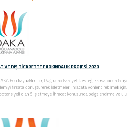
T VE DIŞ TİCARETTE FARKINDALIK PROJESİ 2020
AKA Fon kaynaklı olup, Doğrudan Faaliyet Desteği kapsamında Girişi
emiyi fırsata dönüştürerek İşletmeleri İhracata yönlendirebilmek için
 potansiyeli olan 5 işletmeye İhracat konusunda belgelendirme ve ul