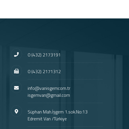
0 (432) 2173191
0 (432) 2171312
info@vanisgemcom.tr
isgemvan@gmail.com
Süphan Mah.İşgem 1.sok.No:13
Edremit Van /Türkiye