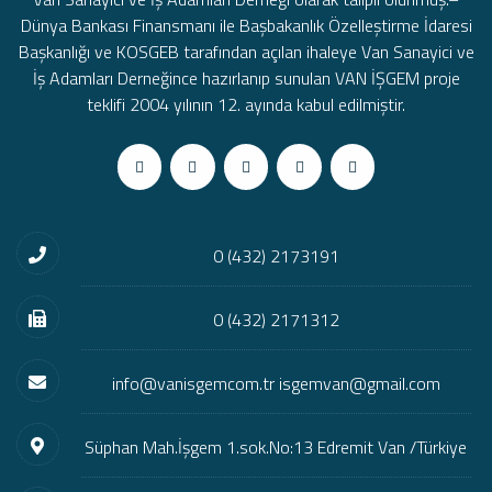
Dünya Bankası Finansmanı ile Başbakanlık Özelleştirme İdaresi
Başkanlığı ve KOSGEB tarafından açılan ihaleye Van Sanayici ve
İş Adamları Derneğince hazırlanıp sunulan VAN İŞGEM proje
teklifi 2004 yılının 12. ayında kabul edilmiştir.
0 (432) 2173191
0 (432) 2171312
info@vanisgemcom.tr isgemvan@gmail.com
Süphan Mah.İşgem 1.sok.No:13 Edremit Van /Türkiye