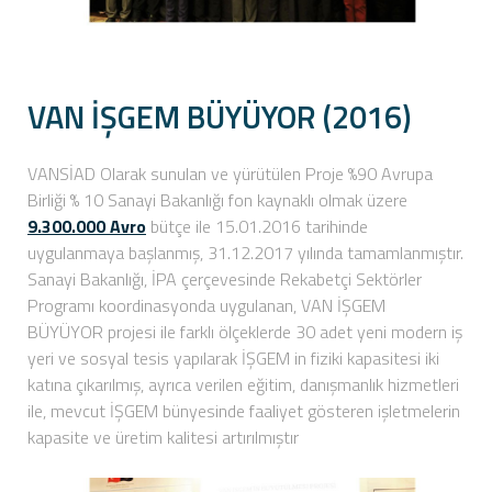
VAN İŞGEM BÜYÜYOR (2016)
VANSİAD Olarak sunulan ve yürütülen Proje %90 Avrupa
Birliği % 10 Sanayi Bakanlığı fon kaynaklı olmak üzere
9.300.000 Avro
bütçe ile 15.01.2016 tarihinde
uygulanmaya başlanmış, 31.12.2017 yılında tamamlanmıştır.
Sanayi Bakanlığı, İPA çerçevesinde Rekabetçi Sektörler
Programı koordinasyonda uygulanan, VAN İŞGEM
BÜYÜYOR projesi ile farklı ölçeklerde 30 adet yeni modern iş
yeri ve sosyal tesis yapılarak İŞGEM in fiziki kapasitesi iki
katına çıkarılmış, ayrıca verilen eğitim, danışmanlık hizmetleri
ile, mevcut İŞGEM bünyesinde faaliyet gösteren işletmelerin
kapasite ve üretim kalitesi artırılmıştır