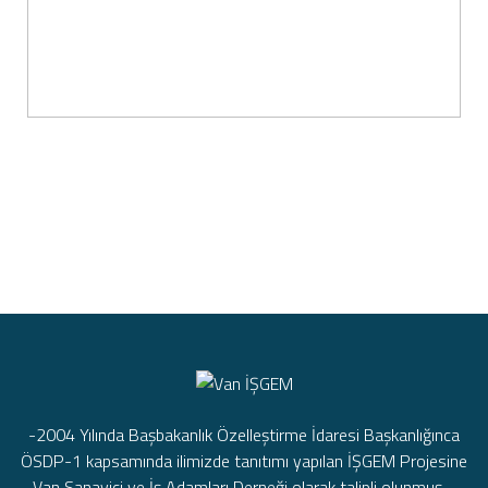
-2004 Yılında Başbakanlık Özelleştirme İdaresi Başkanlığınca
ÖSDP-1 kapsamında ilimizde tanıtımı yapılan İŞGEM Projesine
Van Sanayici ve İş Adamları Derneği olarak talipli olunmuş.–