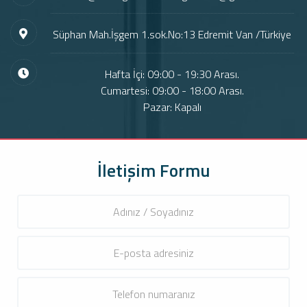
Süphan Mah.İşgem 1.sok.No:13 Edremit Van /Türkiye
Hafta İçi: 09:00 - 19:30 Arası.
Cumartesi: 09:00 - 18:00 Arası.
Pazar: Kapalı
İletişim Formu