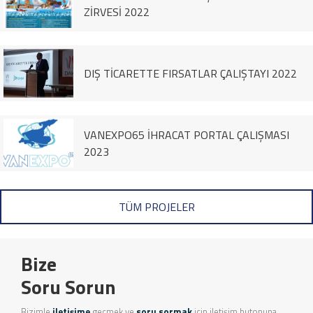
ZİRVESİ 2022
DIŞ TİCARETTE FIRSATLAR ÇALIŞTAYI 2022
VANEXPO65 İHRACAT PORTAL ÇALIŞMASI
2023
TÜM PROJELER
Bize
Soru Sorun
Bizimle
iletişime
geçmek ve
soru sormak
için iletişim butonuna